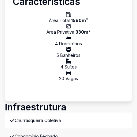
Características
Área Total
1580
m²
Área Privativa
330
m²
4
Dormitório
s
5
Banheiro
s
4
Suíte
s
20
Vaga
s
Infraestrutura
Churrasqueira Coletiva
Condomínio Fechado