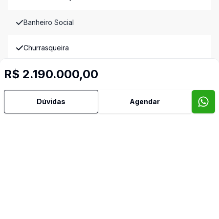
Banheiro Social
Churrasqueira
R$ 2.190.000,00
Copa
Copa Cozinha
Dúvidas
Agendar
Cozinha
Cozinha Americana
Cozinha Planejada
Deck