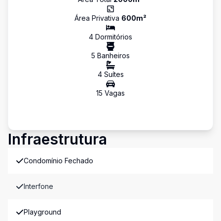
Área Privativa
600
m²
4
Dormitório
s
5
Banheiro
s
4
Suíte
s
15
Vaga
s
Infraestrutura
Condomínio Fechado
Interfone
Playground