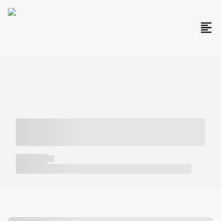
----- ----- -- ------ ---- ---- -- ----- -----
----- --- ------
----- -----
----- ----- -- ------ ---- ---- -- ----- ----- ----- --- ------