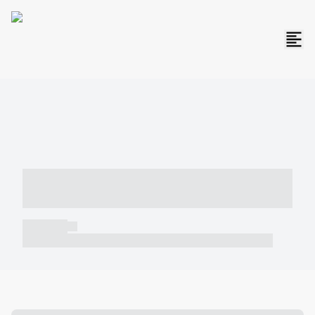
----- ----- -- ------ ---- ---- -- ----- -----
----- --- ------
----- -----
----- ----- -- ------ ---- ---- -- ----- ----- ----- --- ------