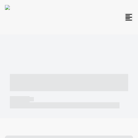
----- ----- -- ------ ---- ---- -- ----- -----
----- --- ------
----- -----
----- ----- -- ------ ---- ---- -- ----- ----- ----- --- ------