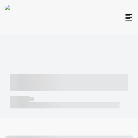
----- ----- -- ------ ---- ---- -- ----- -----
----- --- ------
----- -----
----- ----- -- ------ ---- ---- -- ----- ----- ----- --- ------