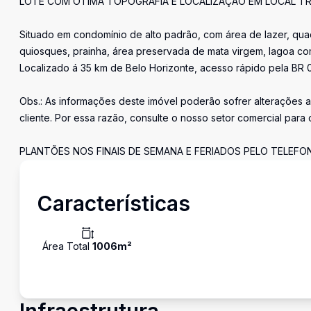
LOTE COM ÓTIMA TOPOGRAFIA E LOCALIZAÇÃO EM LOCAL TR
Situado em condomínio de alto padrão, com área de lazer, quad
quiosques, prainha, área preservada de mata virgem, lagoa co
Localizado á 35 km de Belo Horizonte, acesso rápido pela BR 0
Obs.: As informações deste imóvel poderão sofrer alterações 
cliente. Por essa razão, consulte o nosso setor comercial para 
PLANTÕES NOS FINAIS DE SEMANA E FERIADOS PELO TELEFONE
Características
Área Total
1006
m²