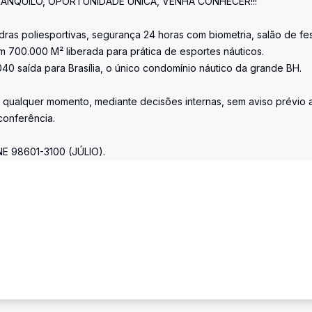
ANQUILO, OPORTUNIDADE ÚNICA, VENHA CONHECER!!!
ras poliesportivas, segurança 24 horas com biometria, salão de fes
m 700.000 M² liberada para prática de esportes náuticos.
40 saída para Brasília, o único condomínio náutico da grande BH.
a qualquer momento, mediante decisões internas, sem aviso prévio 
conferência.
 98601-3100 (JÚLIO).