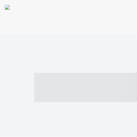
----- ----- -- -
- ------