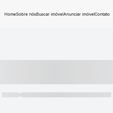
Home
Sobre nós
Buscar imóvel
Anunciar imóvel
Contato
----- ---- ---- -- ----
----- -----
----- ----- -- ------ ---- ---- -- ----- ----- ----- --- ------