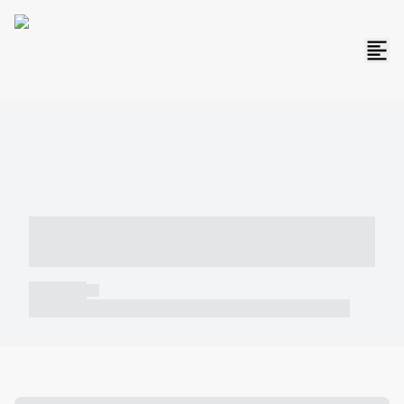
----- ----- -- ------ ---- ---- -- ----- -----
----- --- ------
----- -----
----- ----- -- ------ ---- ---- -- ----- ----- ----- --- ------