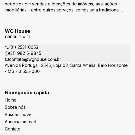
negócios em vendas e locações de imóveis, avaliações
imobiliárias – entre outros serviços. somos uma tradicional
empresa do ramo imobiliário. Missão Nossa missão é oferecer
um atendimento totalmente personalizado com o intuído de
estabelecer vínculos de confiabilidade na eficácia do serviço
WG House
prestado e principalmente na realização do sonho e na
CRECI:
PJ4131
aquisição da conquista. é a busca permanente de excelência
e qualidade na prestação de serviços em negócios
(31) 2531-0053
imobiliários que atendam às necessidades dos nossos clientes
(31) 98215-9845
e parceiros Visão Nossa visão é reafirmar nosso compromisso
contato@wghouse.com.br
em estar cada vez mais próximo de pessoas, acreditando que
Avenida Portugal, 2545, Loja 03, Santa Amélia, Belo Horizonte
juntos construiremos um novo conceito de imobiliária que
- MG - 31555-000
viabilize o desenvolvimento de uma empresa mais sólida e
mais humana Valores Temos um compromisso inegociável,
com a ética, a dedicação, a transparência e a inovação em
Navegação rápida
nossos atendimentos, pois acreditamos que cada pessoa é
Home
única e que cada atendimento é uma oportunidade de gerar
vínculos de confiabilidade. #integridade #ética e compromisso
Sobre nós
#melhora contínua #respeito aos clientes e parceiros
Buscar imóvel
#excelência com simplicidade.
Anunciar imóvel
Contato