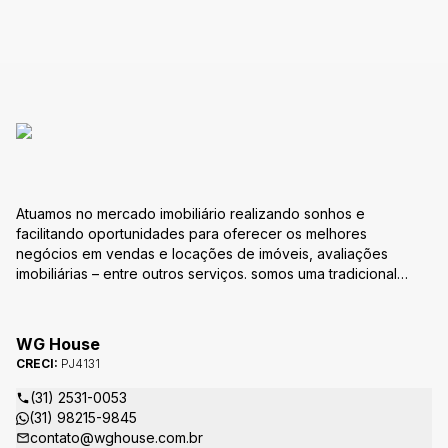
Atuamos no mercado imobiliário realizando sonhos e
facilitando oportunidades para oferecer os melhores
negócios em vendas e locações de imóveis, avaliações
imobiliárias – entre outros serviços. somos uma tradicional
empresa do ramo imobiliário. Missão Nossa missão é oferecer
um atendimento totalmente personalizado com o intuído de
estabelecer vínculos de confiabilidade na eficácia do serviço
WG House
prestado e principalmente na realização do sonho e na
CRECI:
PJ4131
aquisição da conquista. é a busca permanente de excelência
e qualidade na prestação de serviços em negócios
(31) 2531-0053
imobiliários que atendam às necessidades dos nossos clientes
(31) 98215-9845
e parceiros Visão Nossa visão é reafirmar nosso compromisso
contato@wghouse.com.br