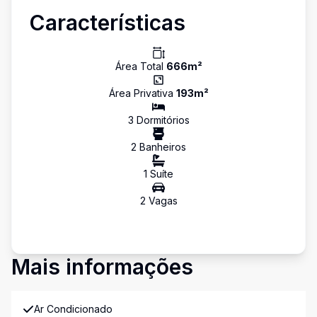
Características
Área Total
666
m²
Área Privativa
193
m²
3
Dormitório
s
2
Banheiro
s
1
Suíte
2
Vaga
s
Mais informações
Ar Condicionado