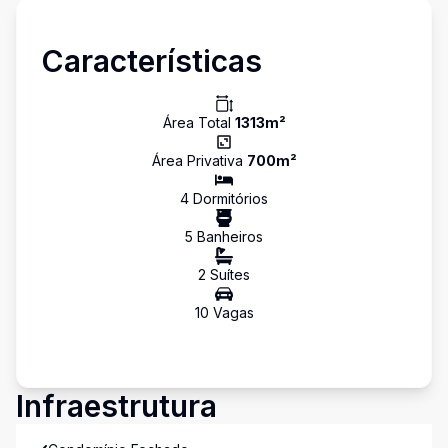
Características
Área Total
1313
m²
Área Privativa
700
m²
4
Dormitório
s
5
Banheiro
s
2
Suíte
s
10
Vaga
s
Infraestrutura