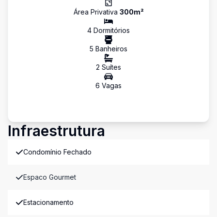
Área Privativa
300
m²
4
Dormitório
s
5
Banheiro
s
2
Suíte
s
6
Vaga
s
Infraestrutura
Condomínio Fechado
Espaco Gourmet
Estacionamento