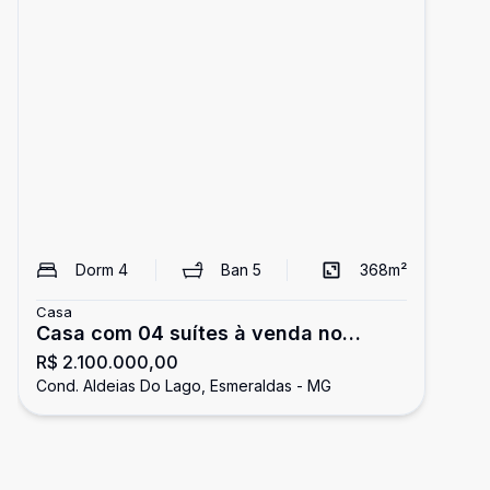
Dorm
4
Ban
5
368
m²
Casa
Casa com 04 suítes à venda no
R$ 2.100.000,00
Aldeias do Lago.
Cond. Aldeias Do Lago, Esmeraldas - MG