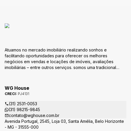
Atuamos no mercado imobiliário realizando sonhos e
facilitando oportunidades para oferecer os melhores
negócios em vendas e locações de imóveis, avaliações
imobiliárias – entre outros serviços. somos uma tradicional
empresa do ramo imobiliário. Missão Nossa missão é oferecer
um atendimento totalmente personalizado com o intuído de
estabelecer vínculos de confiabilidade na eficácia do serviço
WG House
prestado e principalmente na realização do sonho e na
CRECI:
PJ4131
aquisição da conquista. é a busca permanente de excelência
e qualidade na prestação de serviços em negócios
(31) 2531-0053
imobiliários que atendam às necessidades dos nossos clientes
(31) 98215-9845
e parceiros Visão Nossa visão é reafirmar nosso compromisso
contato@wghouse.com.br
em estar cada vez mais próximo de pessoas, acreditando que
Avenida Portugal, 2545, Loja 03, Santa Amélia, Belo Horizonte
juntos construiremos um novo conceito de imobiliária que
- MG - 31555-000