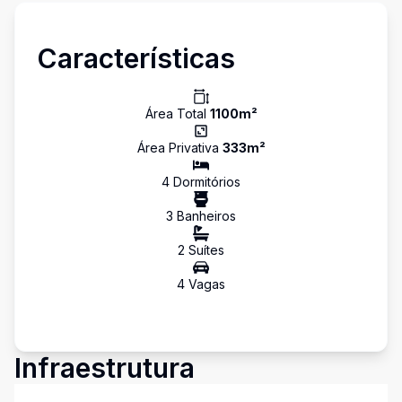
Características
Área Total
1100
m²
Área Privativa
333
m²
4
Dormitório
s
3
Banheiro
s
2
Suíte
s
4
Vaga
s
Infraestrutura