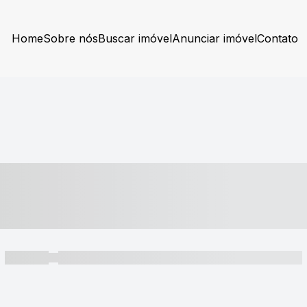
Home
Sobre nós
Buscar imóvel
Anunciar imóvel
Contato
----- ---- ---- -- ----
----- -----
----- ----- -- ------ ---- ---- -- ----- ----- ----- --- ------