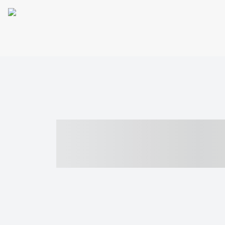
----- ----- -- -
- ------