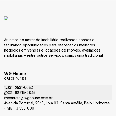
Atuamos no mercado imobiliário realizando sonhos e
facilitando oportunidades para oferecer os melhores
negócios em vendas e locações de imóveis, avaliações
imobiliárias – entre outros serviços. somos uma tradicional
empresa do ramo imobiliário. Missão Nossa missão é oferecer
um atendimento totalmente personalizado com o intuído de
estabelecer vínculos de confiabilidade na eficácia do serviço
WG House
prestado e principalmente na realização do sonho e na
CRECI:
PJ4131
aquisição da conquista. é a busca permanente de excelência
e qualidade na prestação de serviços em negócios
(31) 2531-0053
imobiliários que atendam às necessidades dos nossos clientes
(31) 98215-9845
e parceiros Visão Nossa visão é reafirmar nosso compromisso
contato@wghouse.com.br
em estar cada vez mais próximo de pessoas, acreditando que
Avenida Portugal, 2545, Loja 03, Santa Amélia, Belo Horizonte
juntos construiremos um novo conceito de imobiliária que
- MG - 31555-000
viabilize o desenvolvimento de uma empresa mais sólida e